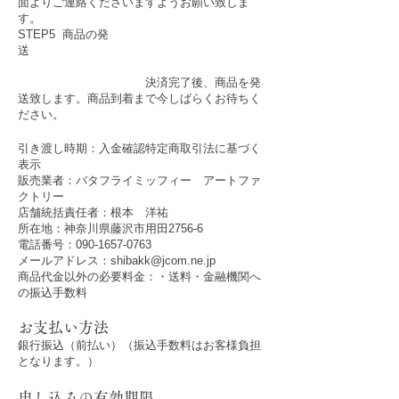
面よりご連絡くださいますようお願い致しま
す。
STEP5 商品の発
送
決済完了後、商品を発
送致します。商品到着まで今しばらくお待ちく
ださい。
引き渡し時期：入金確認特定商取引法に基づく
表示
販売業者：バタフライミッフィー アートファ
クトリー
店舗統括責任者：根本 洋祐
所在地：神奈川県藤沢市用田2756-6
電話番号：090-1657-0763
メールアドレス：
shibakk@jcom.ne.jp
商品代金以外の必要料金：・送料・金融機関へ
の振込手数料
お支払い方法
銀行振込（前払い）（振込手数料はお客様負担
となります。）
申し込みの有効期限