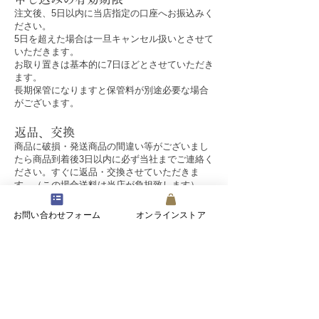
注文後、5日以内に当店指定の口座へお振込みく
ださい。
5日を超えた場合は一旦キャンセル扱いとさせて
いただきます。
お取り置きは基本的に7日ほどとさせていただき
ます。
長期保管になりますと保管料が別途必要な場合
がございます。
​返品、交換
商品に破損・発送商品の間違い等がございまし
たら商品到着後3日以内に必ず当社までご連絡
く
ださい。すぐに返品・交換させていただきま
す。（この場合送料は当店が負担致します）
お届けした商品の交換が不可能な場合には、商
品をご返送いただいた後、お支払い金額をご
返
お問い合わせフォーム
オンラインストア
金させていただきます。
返品をご希望の場合は、上記をご確認いただい
た上、商品が破損しないように梱包していた
だ
き、下記の返送先住所までお送りください。
返送先住所
〒252-0821神奈川県藤沢市用田2756-6
お客様都合の返品交換について